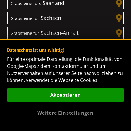
Saarland
Grabsteine fürs
Sachsen
Grabsteine für
Sachsen-Anhalt
Grabsteine für
Schleswig-Holstein
Grabsteine für
Datenschutz ist uns wichtig!
Für eine optimale Darstellung, die Funktionalität von
Thüringen
Grabsteine für
Google-Maps / dem Kontaktformular und um
Nutzerverhalten auf unserer Seite nachvollziehen zu
können, verwendet die Webseite Cookies.
Akzeptieren
Unser Anspruch
Das Leben ist ein Geschenk! – Nun haben wir
Weitere Einstellungen
es uns zur Aufgabe gemacht, Ihnen dabei zu
helfen, Ihren Verstorbenen ein letztes,