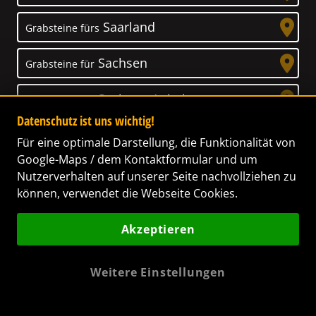
Saarland
Grabsteine fürs
Sachsen
Grabsteine für
Sachsen-Anhalt
Grabsteine für
Datenschutz ist uns wichtig!
Schleswig-Holstein
Grabsteine für
Für eine optimale Darstellung, die Funktionalität von
Google-Maps / dem Kontaktformular und um
Thüringen
Grabsteine für
Nutzerverhalten auf unserer Seite nachvollziehen zu
können, verwendet die Webseite Cookies.
Akzeptieren
Unser Anspruch
Weitere Einstellungen
Das Leben ist ein Geschenk! – Nun haben wir
es uns zur Aufgabe gemacht, Ihnen dabei zu