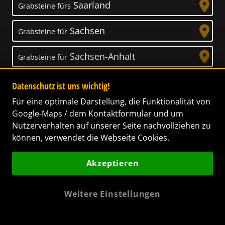
Saarland
Grabsteine fürs
Sachsen
Grabsteine für
Sachsen-Anhalt
Grabsteine für
Schleswig-Holstein
Grabsteine für
Datenschutz ist uns wichtig!
Für eine optimale Darstellung, die Funktionalität von
Thüringen
Grabsteine für
Google-Maps / dem Kontaktformular und um
Nutzerverhalten auf unserer Seite nachvollziehen zu
können, verwendet die Webseite Cookies.
Akzeptieren
Unser Anspruch
Das Leben ist ein Geschenk! – Nun haben wir
Weitere Einstellungen
es uns zur Aufgabe gemacht, Ihnen dabei zu
helfen, Ihren Verstorbenen ein letztes,