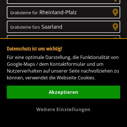
Rheinland-Pfalz
Grabsteine für
Saarland
Grabsteine fürs
Sachsen
Grabsteine für
Datenschutz ist uns wichtig!
Sachsen-Anhalt
Grabsteine für
Für eine optimale Darstellung, die Funktionalität von
Google-Maps / dem Kontaktformular und um
Schleswig-Holstein
Nutzerverhalten auf unserer Seite nachvollziehen zu
Grabsteine für
können, verwendet die Webseite Cookies.
Thüringen
Grabsteine für
Akzeptieren
Weitere Einstellungen
Unser Anspruch