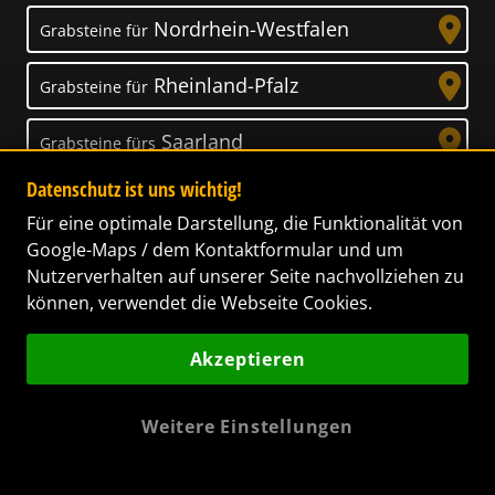
Nordrhein-Westfalen
Grabsteine für
Rheinland-Pfalz
Grabsteine für
Saarland
Grabsteine fürs
Datenschutz ist uns wichtig!
Sachsen
Grabsteine für
Für eine optimale Darstellung, die Funktionalität von
Google-Maps / dem Kontaktformular und um
Sachsen-Anhalt
Grabsteine für
Nutzerverhalten auf unserer Seite nachvollziehen zu
können, verwendet die Webseite Cookies.
Schleswig-Holstein
Grabsteine für
Akzeptieren
Thüringen
Grabsteine für
Weitere Einstellungen