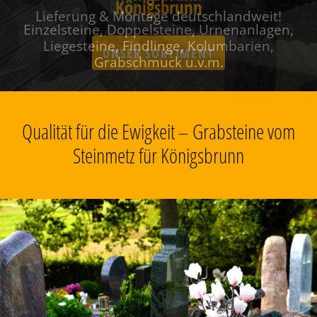
Königsbrunn
Einzelsteine, Doppelsteine, Urnenanlagen,
Liegesteine, Findlinge, Kolumbarien,
Grabschmuck u.v.m.
Qualität für die Ewigkeit – Grabsteine vom
Steinmetz für Königsbrunn