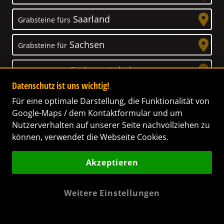
Saarland
Grabsteine fürs
Sachsen
Grabsteine für
Sachsen-Anhalt
Grabsteine für
Datenschutz ist uns wichtig!
Schleswig-Holstein
Grabsteine für
Für eine optimale Darstellung, die Funktionalität von
Google-Maps / dem Kontaktformular und um
Thüringen
Grabsteine für
Nutzerverhalten auf unserer Seite nachvollziehen zu
können, verwendet die Webseite Cookies.
Akzeptieren
Unser Anspruch
Weitere Einstellungen
Das Leben ist ein Geschenk! – Nun haben wir
es uns zur Aufgabe gemacht, Ihnen dabei zu