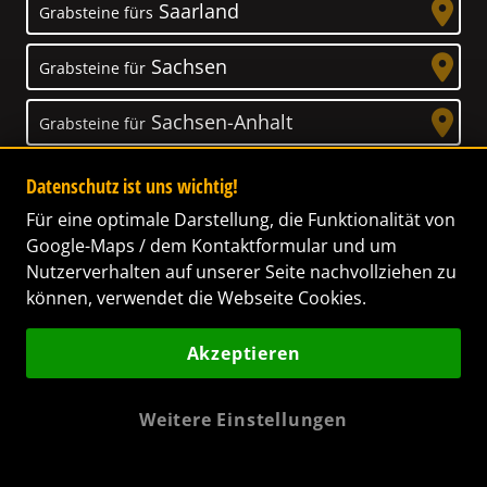
Saarland
Grabsteine fürs
Sachsen
Grabsteine für
Sachsen-Anhalt
Grabsteine für
Schleswig-Holstein
Grabsteine für
Datenschutz ist uns wichtig!
Für eine optimale Darstellung, die Funktionalität von
Thüringen
Grabsteine für
Google-Maps / dem Kontaktformular und um
Nutzerverhalten auf unserer Seite nachvollziehen zu
können, verwendet die Webseite Cookies.
Akzeptieren
Unser Anspruch
Das Leben ist ein Geschenk! – Nun haben wir
Weitere Einstellungen
es uns zur Aufgabe gemacht, Ihnen dabei zu
helfen, Ihren Verstorbenen ein letztes,