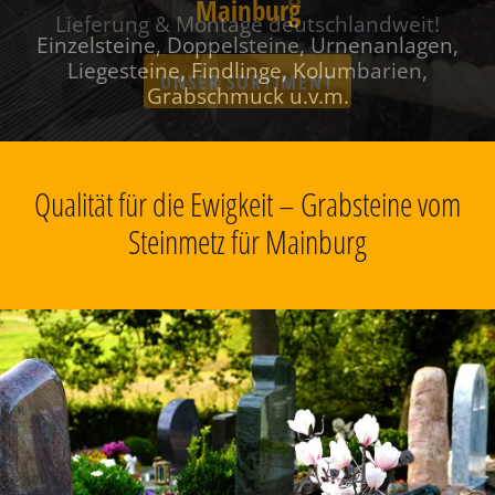
Mainburg
Einzelsteine, Doppelsteine, Urnenanlagen,
Liegesteine, Findlinge, Kolumbarien,
Grabschmuck u.v.m.
Qualität für die Ewigkeit – Grabsteine vom
Steinmetz für Mainburg