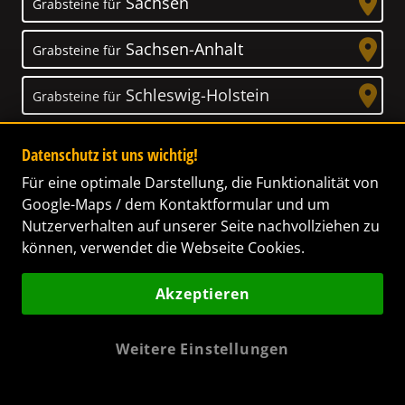
Sachsen
Grabsteine für
Sachsen-Anhalt
Grabsteine für
Schleswig-Holstein
Grabsteine für
Thüringen
Grabsteine für
Datenschutz ist uns wichtig!
Für eine optimale Darstellung, die Funktionalität von
Google-Maps / dem Kontaktformular und um
Nutzerverhalten auf unserer Seite nachvollziehen zu
können, verwendet die Webseite Cookies.
Unser Anspruch
Akzeptieren
Das Leben ist ein Geschenk! – Nun haben wir
es uns zur Aufgabe gemacht, Ihnen dabei zu
helfen, Ihren Verstorbenen ein letztes,
Weitere Einstellungen
wunderschönes Geschenk zu machen. Wir
bieten höchste Qualität und garantieren einen