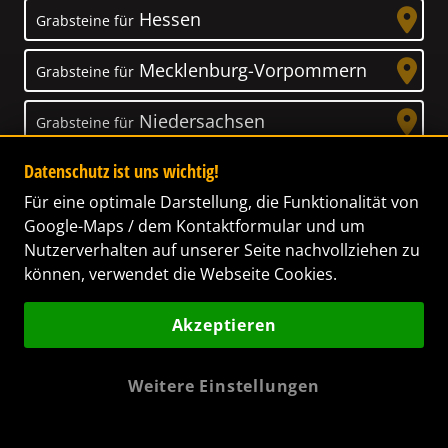
Hessen
Grabsteine für
Mecklenburg-Vorpommern
Grabsteine für
Niedersachsen
Grabsteine für
Datenschutz ist uns wichtig!
Nordrhein-Westfalen
Grabsteine für
Für eine optimale Darstellung, die Funktionalität von
Rheinland-Pfalz
Google-Maps / dem Kontaktformular und um
Grabsteine für
Nutzerverhalten auf unserer Seite nachvollziehen zu
Saarland
können, verwendet die Webseite Cookies.
Grabsteine fürs
Sachsen
Akzeptieren
Grabsteine für
Sachsen-Anhalt
Grabsteine für
Weitere Einstellungen
Schleswig-Holstein
Grabsteine für