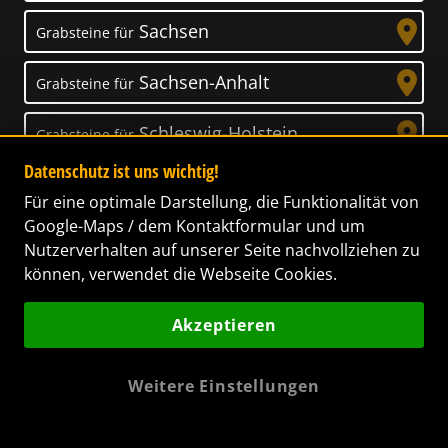
Sachsen
Grabsteine für
Sachsen-Anhalt
Grabsteine für
Schleswig-Holstein
Grabsteine für
Datenschutz ist uns wichtig!
Thüringen
Grabsteine für
Für eine optimale Darstellung, die Funktionalität von
Google-Maps / dem Kontaktformular und um
Nutzerverhalten auf unserer Seite nachvollziehen zu
können, verwendet die Webseite Cookies.
Unser Anspruch
Akzeptieren
Das Leben ist ein Geschenk! – Nun haben wir
es uns zur Aufgabe gemacht, Ihnen dabei zu
Weitere Einstellungen
helfen, Ihren Verstorbenen ein letztes,
wunderschönes Geschenk zu machen. Wir