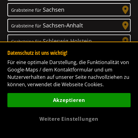
Sachsen
Grabsteine für
Sachsen-Anhalt
Grabsteine für
Schleswig-Holstein
Grabsteine für
Datenschutz ist uns wichtig!
Thüringen
Grabsteine für
Für eine optimale Darstellung, die Funktionalität von
Google-Maps / dem Kontaktformular und um
Nutzerverhalten auf unserer Seite nachvollziehen zu
können, verwendet die Webseite Cookies.
Unser Anspruch
Akzeptieren
Das Leben ist ein Geschenk! – Nun haben wir
es uns zur Aufgabe gemacht, Ihnen dabei zu
Weitere Einstellungen
helfen, Ihren Verstorbenen ein letztes,
wunderschönes Geschenk zu machen. Wir