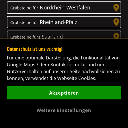
Nordrhein-Westfalen
Grabsteine für
Rheinland-Pfalz
Grabsteine für
Saarland
Grabsteine fürs
Datenschutz ist uns wichtig!
Sachsen
Grabsteine für
Für eine optimale Darstellung, die Funktionalität von
Google-Maps / dem Kontaktformular und um
Sachsen-Anhalt
Grabsteine für
Nutzerverhalten auf unserer Seite nachvollziehen zu
können, verwendet die Webseite Cookies.
Schleswig-Holstein
Grabsteine für
Akzeptieren
Thüringen
Grabsteine für
Weitere Einstellungen