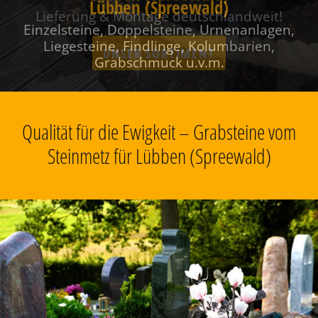
Lübben (Spreewald)
Einzelsteine, Doppelsteine, Urnenanlagen,
Liegesteine, Findlinge, Kolumbarien,
Grabschmuck u.v.m.
Qualität für die Ewigkeit – Grabsteine vom
Steinmetz für Lübben (Spreewald)