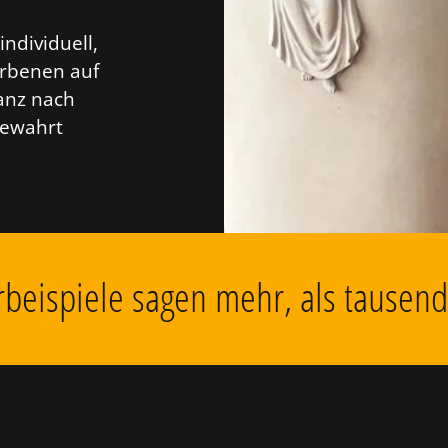
individuell,
orbenen auf
anz nach
bewahrt
beispiele sagen mehr, als tausen