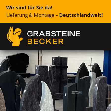
Wir sind für Sie da!
Lieferung & Montage –
Deutschlandweit!
Genau das Richtige für Ih
Mittenwalde
Einzelsteine, Doppelsteine, Urne