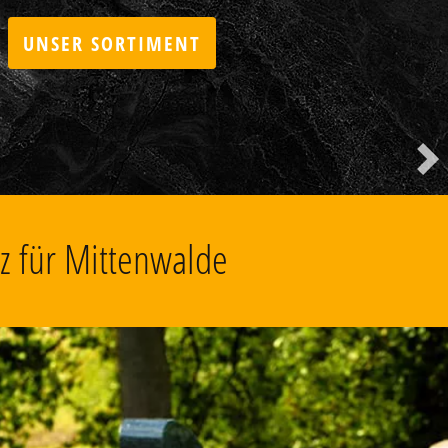
Nä
tz für Mittenwalde