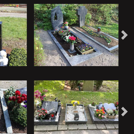
Näc
Näc