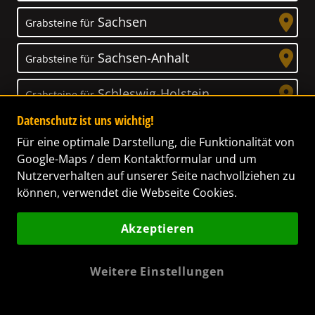
Sachsen
Grabsteine für
Sachsen-Anhalt
Grabsteine für
Schleswig-Holstein
Grabsteine für
Datenschutz ist uns wichtig!
Thüringen
Grabsteine für
Für eine optimale Darstellung, die Funktionalität von
Google-Maps / dem Kontaktformular und um
Nutzerverhalten auf unserer Seite nachvollziehen zu
können, verwendet die Webseite Cookies.
Unser Anspruch
Akzeptieren
Das Leben ist ein Geschenk! – Nun haben wir
es uns zur Aufgabe gemacht, Ihnen dabei zu
Weitere Einstellungen
helfen, Ihren Verstorbenen ein letztes,
wunderschönes Geschenk zu machen. Wir