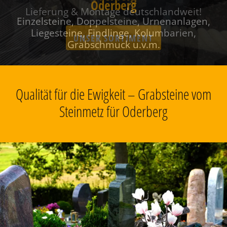
Oderberg
Einzelsteine, Doppelsteine, Urnenanlagen,
Liegesteine, Findlinge, Kolumbarien,
Grabschmuck u.v.m.
Qualität für die Ewigkeit – Grabsteine vom
Steinmetz für Oderberg