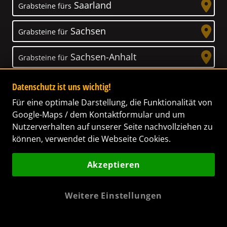
Saarland
Grabsteine fürs
Sachsen
Grabsteine für
Sachsen-Anhalt
Grabsteine für
Schleswig-Holstein
Grabsteine für
Datenschutz ist uns wichtig!
Für eine optimale Darstellung, die Funktionalität von
Thüringen
Grabsteine für
Google-Maps / dem Kontaktformular und um
Nutzerverhalten auf unserer Seite nachvollziehen zu
können, verwendet die Webseite Cookies.
Akzeptieren
Unser Anspruch
Das Leben ist ein Geschenk! – Nun haben wir
Weitere Einstellungen
es uns zur Aufgabe gemacht, Ihnen dabei zu
helfen, Ihren Verstorbenen ein letztes,