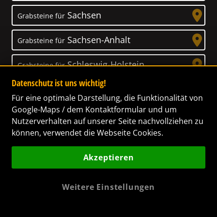
Sachsen
Grabsteine für
Sachsen-Anhalt
Grabsteine für
Schleswig-Holstein
Grabsteine für
Datenschutz ist uns wichtig!
Thüringen
Grabsteine für
Für eine optimale Darstellung, die Funktionalität von
Google-Maps / dem Kontaktformular und um
Nutzerverhalten auf unserer Seite nachvollziehen zu
können, verwendet die Webseite Cookies.
Unser Anspruch
Akzeptieren
Das Leben ist ein Geschenk! – Nun haben wir
es uns zur Aufgabe gemacht, Ihnen dabei zu
Weitere Einstellungen
helfen, Ihren Verstorbenen ein letztes,
wunderschönes Geschenk zu machen. Wir