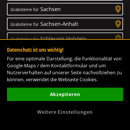
Sachsen
Grabsteine für
Sachsen-Anhalt
Grabsteine für
Schleswig-Holstein
Grabsteine für
Datenschutz ist uns wichtig!
Thüringen
Grabsteine für
Für eine optimale Darstellung, die Funktionalität von
Google-Maps / dem Kontaktformular und um
Nutzerverhalten auf unserer Seite nachvollziehen zu
können, verwendet die Webseite Cookies.
Unser Anspruch
Akzeptieren
Das Leben ist ein Geschenk! – Nun haben wir
es uns zur Aufgabe gemacht, Ihnen dabei zu
Weitere Einstellungen
helfen, Ihren Verstorbenen ein letztes,
wunderschönes Geschenk zu machen. Wir