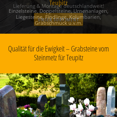
Teupitz
Einzelsteine, Doppelsteine, Urnenanlagen,
Liegesteine, Findlinge, Kolumbarien,
Grabschmuck u.v.m.
Qualität für die Ewigkeit – Grabsteine vom
Steinmetz für Teupitz