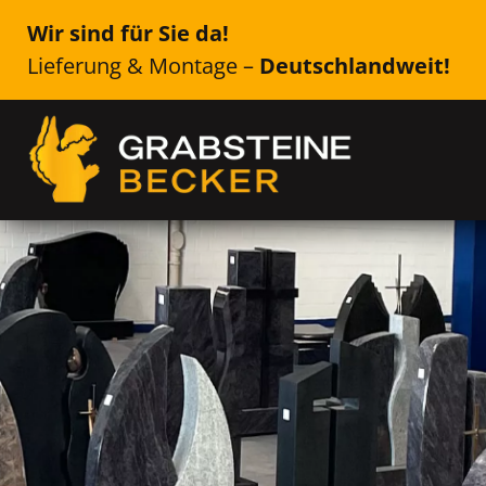
Wir sind für Sie da!
Lieferung & Montage –
Deutschlandweit!
Genau das Richtige für Ih
Vetschau / Spreewa
Einzelsteine, Doppelsteine, Urne