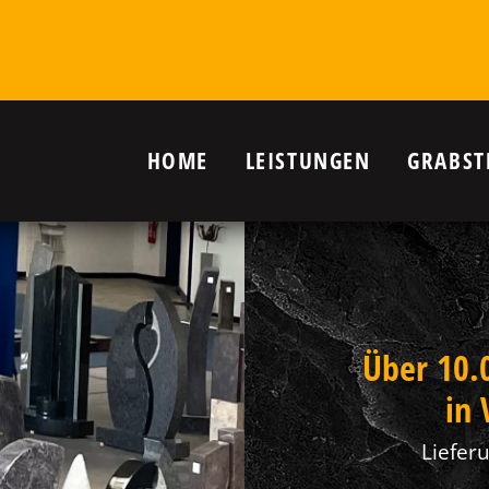
HOME
LEISTUNGEN
GRABST
r Grab in
ld
nanlagen,