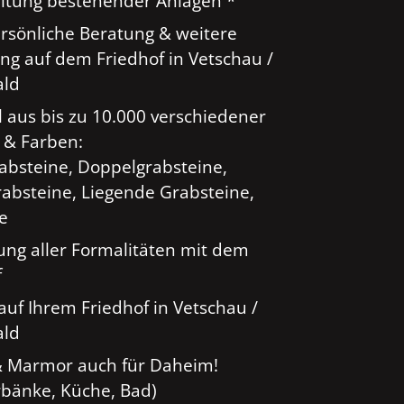
tung bestehender Anlagen *
ersönliche Beratung & weitere
ng auf dem Friedhof in Vetschau /
ald
 aus bis zu 10.000 verschiedener
 & Farben:
rabsteine, Doppelgrabsteine,
absteine, Liegende Grabsteine,
ge
ung aller Formalitäten mit dem
f
auf Ihrem Friedhof in Vetschau /
ald
& Marmor auch für Daheim!
rbänke, Küche, Bad)