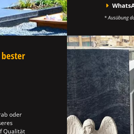
WhatsA
* Ausübung du
 bester
rab oder
seres
f Qualität