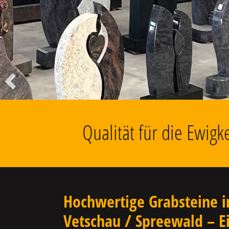
Liegesteine, Findlinge, Kolumbarien
u.v.m.
Vorheriger
Qualität für die Ewig
Hochwertige Grabsteine i
Vetschau / Spreewald – E