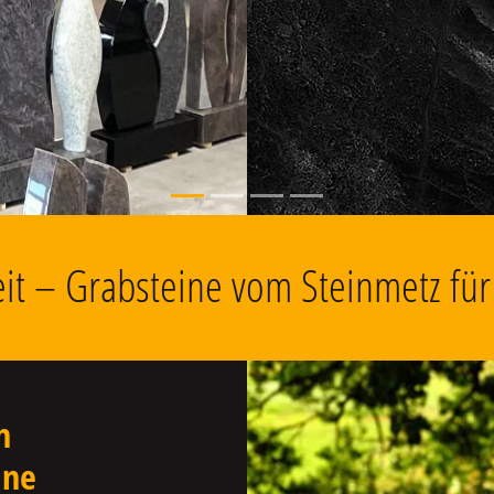
, Grabschmuck
keit – Grabsteine vom Steinmetz fü
n
ine