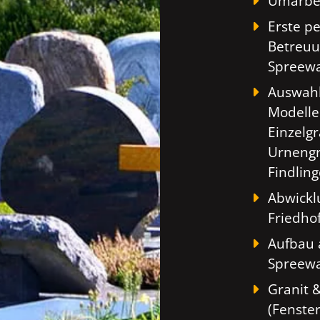
Umarbei
Erste p
Betreuu
Spreew
Auswahl
Modelle
Einzelg
Urnengr
Findlin
Abwickl
Friedho
Aufbau 
Spreew
Granit 
(Fenste