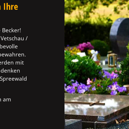
 Ihre
 Becker!
 Vetschau /
bevolle
 bewahren.
erden mit
Andenken
 Spreewald
ch am