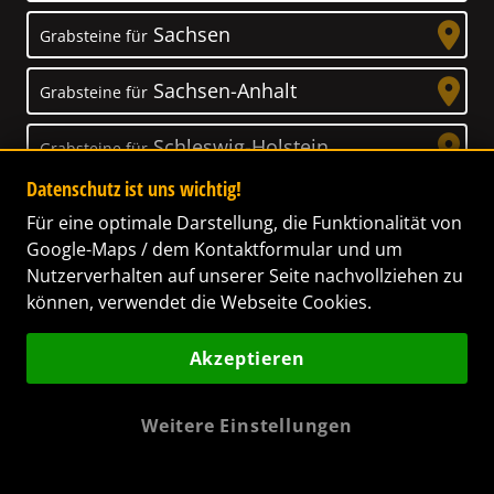
Sachsen
Grabsteine für
Sachsen-Anhalt
Grabsteine für
Schleswig-Holstein
Grabsteine für
Datenschutz ist uns wichtig!
Thüringen
Grabsteine für
Für eine optimale Darstellung, die Funktionalität von
Google-Maps / dem Kontaktformular und um
Nutzerverhalten auf unserer Seite nachvollziehen zu
können, verwendet die Webseite Cookies.
Unser Anspruch
Akzeptieren
Das Leben ist ein Geschenk! – Nun haben wir
es uns zur Aufgabe gemacht, Ihnen dabei zu
Weitere Einstellungen
helfen, Ihren Verstorbenen ein letztes,
wunderschönes Geschenk zu machen. Wir