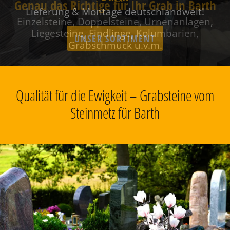
Genau das Richtige für Ihr Grab in Barth
Einzelsteine, Doppelsteine, Urnenanlagen,
Liegesteine, Findlinge, Kolumbarien,
Grabschmuck u.v.m.
Qualität für die Ewigkeit – Grabsteine vom
Steinmetz für Barth