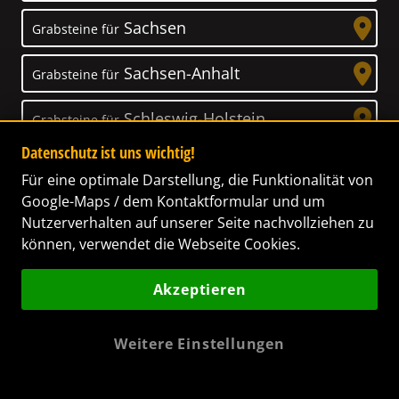
Sachsen
Grabsteine für
Sachsen-Anhalt
Grabsteine für
Schleswig-Holstein
Grabsteine für
Datenschutz ist uns wichtig!
Thüringen
Grabsteine für
Für eine optimale Darstellung, die Funktionalität von
Google-Maps / dem Kontaktformular und um
Nutzerverhalten auf unserer Seite nachvollziehen zu
können, verwendet die Webseite Cookies.
Unser Anspruch
Akzeptieren
Das Leben ist ein Geschenk! – Nun haben wir
es uns zur Aufgabe gemacht, Ihnen dabei zu
Weitere Einstellungen
helfen, Ihren Verstorbenen ein letztes,
wunderschönes Geschenk zu machen. Wir