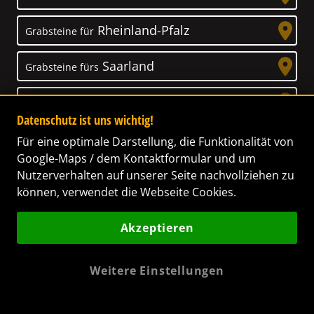
Rheinland-Pfalz
Grabsteine für
Saarland
Grabsteine fürs
Sachsen
Grabsteine für
Datenschutz ist uns wichtig!
Sachsen-Anhalt
Grabsteine für
Für eine optimale Darstellung, die Funktionalität von
Google-Maps / dem Kontaktformular und um
Schleswig-Holstein
Nutzerverhalten auf unserer Seite nachvollziehen zu
Grabsteine für
können, verwendet die Webseite Cookies.
Thüringen
Grabsteine für
Akzeptieren
Weitere Einstellungen
Unser Anspruch