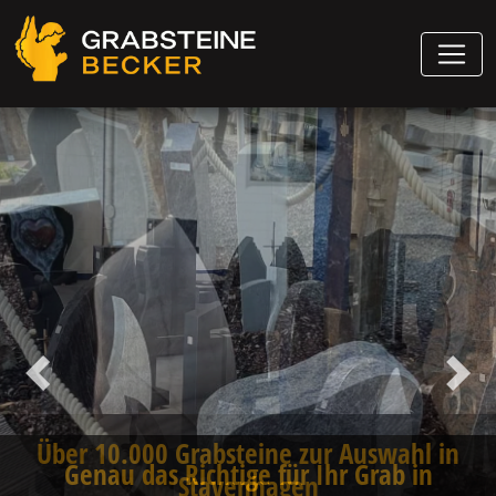
Vorheriger
Näch
Genau das Richtige für Ihr Grab in