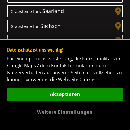
Saarland
Grabsteine fürs
Sachsen
Grabsteine für
Sachsen-Anhalt
Grabsteine für
Datenschutz ist uns wichtig!
Schleswig-Holstein
Grabsteine für
Für eine optimale Darstellung, die Funktionalität von
Google-Maps / dem Kontaktformular und um
Thüringen
Grabsteine für
Nutzerverhalten auf unserer Seite nachvollziehen zu
können, verwendet die Webseite Cookies.
Akzeptieren
Unser Anspruch
Weitere Einstellungen
Das Leben ist ein Geschenk! – Nun haben wir
es uns zur Aufgabe gemacht, Ihnen dabei zu