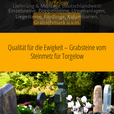
Torgelow
Einzelsteine, Doppelsteine, Urnenanlagen,
Liegesteine, Findlinge, Kolumbarien,
Grabschmuck u.v.m.
Qualität für die Ewigkeit – Grabsteine vom
Steinmetz für Torgelow