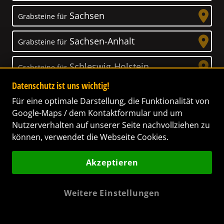
Sachsen
Grabsteine für
Sachsen-Anhalt
Grabsteine für
Schleswig-Holstein
Grabsteine für
Datenschutz ist uns wichtig!
Thüringen
Grabsteine für
Für eine optimale Darstellung, die Funktionalität von
Google-Maps / dem Kontaktformular und um
Nutzerverhalten auf unserer Seite nachvollziehen zu
können, verwendet die Webseite Cookies.
Unser Anspruch
Akzeptieren
Das Leben ist ein Geschenk! – Nun haben wir
es uns zur Aufgabe gemacht, Ihnen dabei zu
Weitere Einstellungen
helfen, Ihren Verstorbenen ein letztes,
wunderschönes Geschenk zu machen. Wir