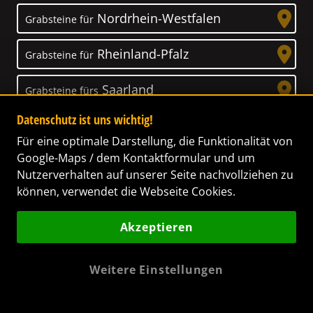
Nordrhein-Westfalen
Grabsteine für
Rheinland-Pfalz
Grabsteine für
Saarland
Grabsteine fürs
Datenschutz ist uns wichtig!
Sachsen
Grabsteine für
Für eine optimale Darstellung, die Funktionalität von
Google-Maps / dem Kontaktformular und um
Sachsen-Anhalt
Grabsteine für
Nutzerverhalten auf unserer Seite nachvollziehen zu
können, verwendet die Webseite Cookies.
Schleswig-Holstein
Grabsteine für
Akzeptieren
Thüringen
Grabsteine für
Weitere Einstellungen