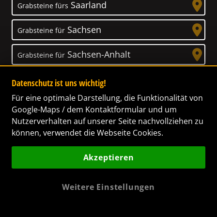
Saarland
Grabsteine fürs
Sachsen
Grabsteine für
Sachsen-Anhalt
Grabsteine für
Schleswig-Holstein
Grabsteine für
Datenschutz ist uns wichtig!
Für eine optimale Darstellung, die Funktionalität von
Thüringen
Grabsteine für
Google-Maps / dem Kontaktformular und um
Nutzerverhalten auf unserer Seite nachvollziehen zu
können, verwendet die Webseite Cookies.
Akzeptieren
Unser Anspruch
Das Leben ist ein Geschenk! – Nun haben wir
Weitere Einstellungen
es uns zur Aufgabe gemacht, Ihnen dabei zu
helfen, Ihren Verstorbenen ein letztes,