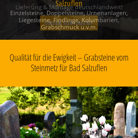
Salzuflen
Einzelsteine, Doppelsteine, Urnenanlagen,
Liegesteine, Findlinge, Kolumbarien,
Grabschmuck u.v.m.
Qualität für die Ewigkeit – Grabsteine vom
Steinmetz für Bad Salzuflen