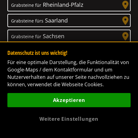
Rheinland-Pfalz
Grabsteine für
Saarland
Grabsteine fürs
Sachsen
Grabsteine für
Sachsen-Anhalt
Datenschutz ist uns wichtig!
Grabsteine für
Für eine optimale Darstellung, die Funktionalität von
Schleswig-Holstein
Grabsteine für
Google-Maps / dem Kontaktformular und um
Nutzerverhalten auf unserer Seite nachvollziehen zu
Thüringen
Grabsteine für
können, verwendet die Webseite Cookies.
Akzeptieren
Weitere Einstellungen
Unser Anspruch
Das Leben ist ein Geschenk! – Nun haben wir