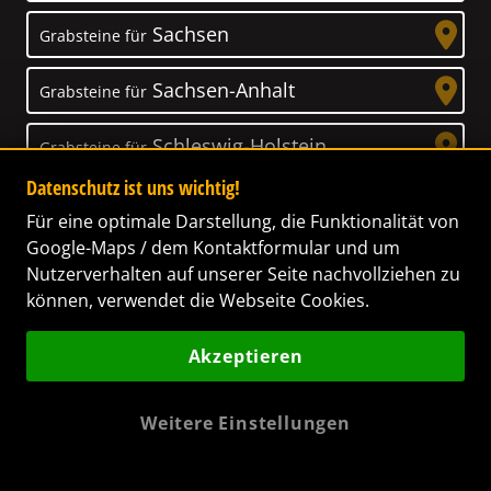
Sachsen
Grabsteine für
Sachsen-Anhalt
Grabsteine für
Schleswig-Holstein
Grabsteine für
Datenschutz ist uns wichtig!
Thüringen
Grabsteine für
Für eine optimale Darstellung, die Funktionalität von
Google-Maps / dem Kontaktformular und um
Nutzerverhalten auf unserer Seite nachvollziehen zu
können, verwendet die Webseite Cookies.
Unser Anspruch
Akzeptieren
Das Leben ist ein Geschenk! – Nun haben wir
es uns zur Aufgabe gemacht, Ihnen dabei zu
Weitere Einstellungen
helfen, Ihren Verstorbenen ein letztes,
wunderschönes Geschenk zu machen. Wir