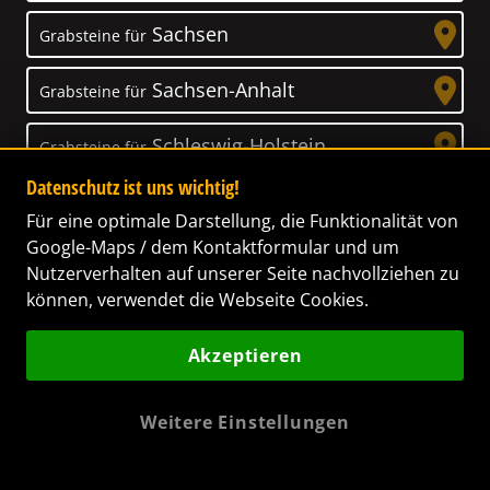
Sachsen
Grabsteine für
Sachsen-Anhalt
Grabsteine für
Schleswig-Holstein
Grabsteine für
Datenschutz ist uns wichtig!
Thüringen
Grabsteine für
Für eine optimale Darstellung, die Funktionalität von
Google-Maps / dem Kontaktformular und um
Nutzerverhalten auf unserer Seite nachvollziehen zu
können, verwendet die Webseite Cookies.
Unser Anspruch
Akzeptieren
Das Leben ist ein Geschenk! – Nun haben wir
es uns zur Aufgabe gemacht, Ihnen dabei zu
Weitere Einstellungen
helfen, Ihren Verstorbenen ein letztes,
wunderschönes Geschenk zu machen. Wir