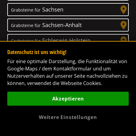
Sachsen
Grabsteine für
Sachsen-Anhalt
Grabsteine für
Schleswig-Holstein
Grabsteine für
Datenschutz ist uns wichtig!
Thüringen
Grabsteine für
Für eine optimale Darstellung, die Funktionalität von
Google-Maps / dem Kontaktformular und um
Nutzerverhalten auf unserer Seite nachvollziehen zu
können, verwendet die Webseite Cookies.
Unser Anspruch
Akzeptieren
Das Leben ist ein Geschenk! – Nun haben wir
es uns zur Aufgabe gemacht, Ihnen dabei zu
Weitere Einstellungen
helfen, Ihren Verstorbenen ein letztes,
wunderschönes Geschenk zu machen. Wir