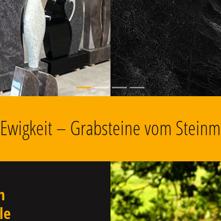
, Grabschmuck
e Ewigkeit – Grabsteine vom Steinm
n
le