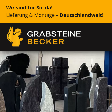
Wir sind für Sie da!
Lieferung & Montage –
Deutschlandweit!
Genau das Richtige für Ih
Duisburg
Einzelsteine, Doppelsteine, Urne