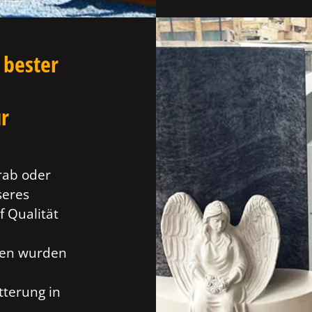
 bester
ür
rab oder
seres
f Qualität
ien wurden
tterung in