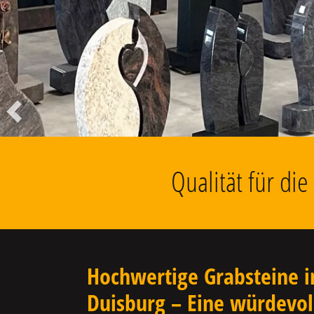
Liegesteine, Findlinge, Kolumbarien
u.v.m.
Vorheriger
Qualität für di
Hochwertige Grabsteine i
Duisburg – Eine würdevol