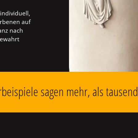
individuell,
orbenen auf
anz nach
bewahrt
beispiele sagen mehr, als tausen