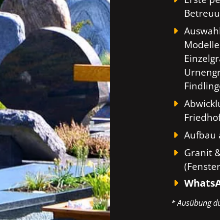
Betreuu
Auswahl
Modelle
Einzelg
Urnengr
Findlin
Abwickl
Friedho
Aufbau 
Granit 
(Fenste
WhatsA
* Ausübung du