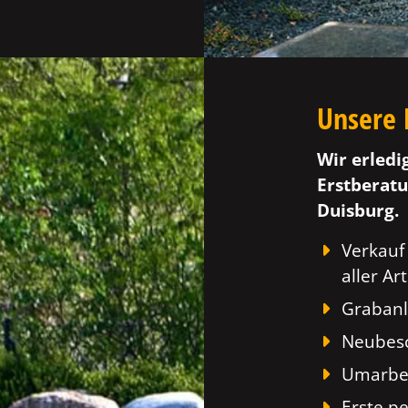
Unsere 
Wir erledi
Erstberatu
Duisburg.
Verkauf
aller Art
Grabanl
Neubesc
Umarbei
Erste p