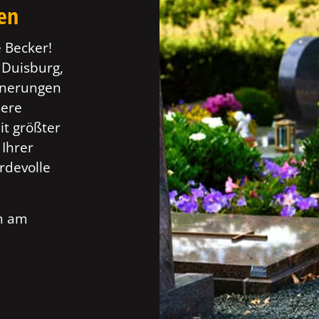
ten
 Becker!
n Duisburg,
innerungen
sere
t größter
 Ihrer
rdevolle
ch am