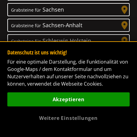
Sachsen
Grabsteine für
Sachsen-Anhalt
Grabsteine für
Schleswig-Holstein
Grabsteine für
Datenschutz ist uns wichtig!
Thüringen
Grabsteine für
Für eine optimale Darstellung, die Funktionalität von
Google-Maps / dem Kontaktformular und um
Nutzerverhalten auf unserer Seite nachvollziehen zu
können, verwendet die Webseite Cookies.
Unser Anspruch
Akzeptieren
Das Leben ist ein Geschenk! – Nun haben wir
es uns zur Aufgabe gemacht, Ihnen dabei zu
Weitere Einstellungen
helfen, Ihren Verstorbenen ein letztes,
wunderschönes Geschenk zu machen. Wir