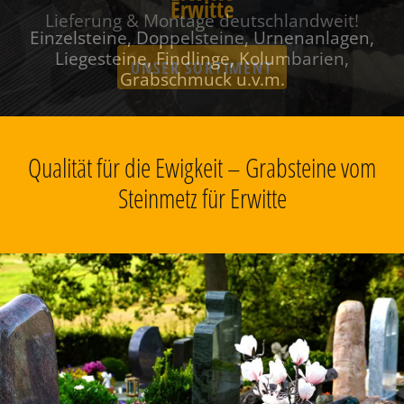
Erwitte
Einzelsteine, Doppelsteine, Urnenanlagen,
Liegesteine, Findlinge, Kolumbarien,
Grabschmuck u.v.m.
Qualität für die Ewigkeit – Grabsteine vom
Steinmetz für Erwitte