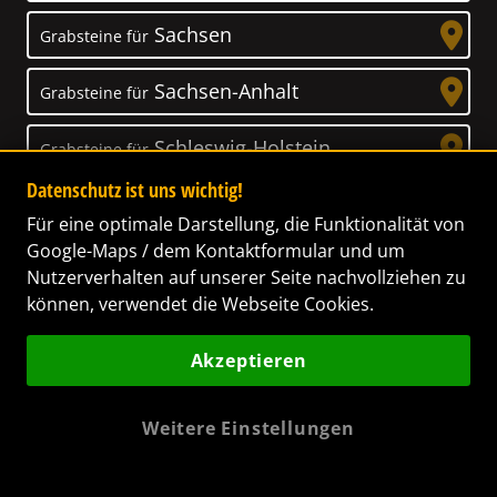
Sachsen
Grabsteine für
Sachsen-Anhalt
Grabsteine für
Schleswig-Holstein
Grabsteine für
Datenschutz ist uns wichtig!
Thüringen
Grabsteine für
Für eine optimale Darstellung, die Funktionalität von
Google-Maps / dem Kontaktformular und um
Nutzerverhalten auf unserer Seite nachvollziehen zu
können, verwendet die Webseite Cookies.
Unser Anspruch
Akzeptieren
Das Leben ist ein Geschenk! – Nun haben wir
es uns zur Aufgabe gemacht, Ihnen dabei zu
Weitere Einstellungen
helfen, Ihren Verstorbenen ein letztes,
wunderschönes Geschenk zu machen. Wir