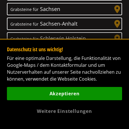
Sachsen
Grabsteine für
Sachsen-Anhalt
Grabsteine für
Schleswig-Holstein
Grabsteine für
Datenschutz ist uns wichtig!
Thüringen
Grabsteine für
Für eine optimale Darstellung, die Funktionalität von
Google-Maps / dem Kontaktformular und um
Nutzerverhalten auf unserer Seite nachvollziehen zu
können, verwendet die Webseite Cookies.
Unser Anspruch
Akzeptieren
Das Leben ist ein Geschenk! – Nun haben wir
es uns zur Aufgabe gemacht, Ihnen dabei zu
Weitere Einstellungen
helfen, Ihren Verstorbenen ein letztes,
wunderschönes Geschenk zu machen. Wir