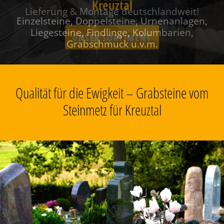
Kreuztal
Einzelsteine, Doppelsteine, Urnenanlagen,
Liegesteine, Findlinge, Kolumbarien,
Grabschmuck u.v.m.
Qualität für die Ewigkeit – Grabsteine vom
Steinmetz für Kreuztal