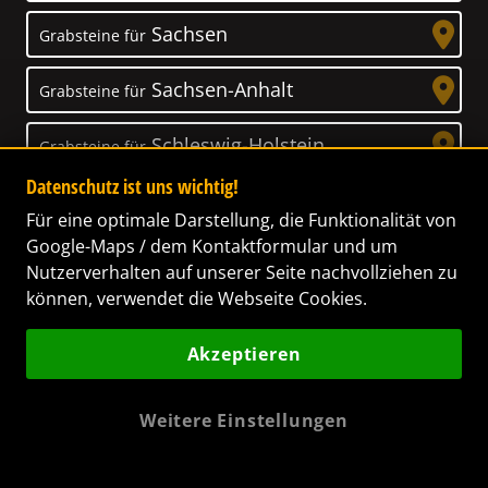
Sachsen
Grabsteine für
Sachsen-Anhalt
Grabsteine für
Schleswig-Holstein
Grabsteine für
Datenschutz ist uns wichtig!
Thüringen
Grabsteine für
Für eine optimale Darstellung, die Funktionalität von
Google-Maps / dem Kontaktformular und um
Nutzerverhalten auf unserer Seite nachvollziehen zu
können, verwendet die Webseite Cookies.
Unser Anspruch
Akzeptieren
Das Leben ist ein Geschenk! – Nun haben wir
es uns zur Aufgabe gemacht, Ihnen dabei zu
Weitere Einstellungen
helfen, Ihren Verstorbenen ein letztes,
wunderschönes Geschenk zu machen. Wir