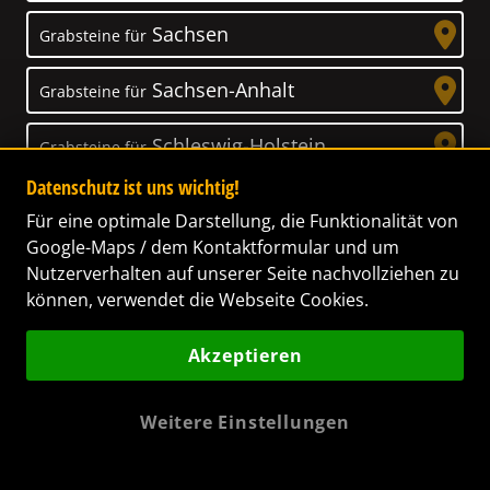
Sachsen
Grabsteine für
Sachsen-Anhalt
Grabsteine für
Schleswig-Holstein
Grabsteine für
Datenschutz ist uns wichtig!
Thüringen
Grabsteine für
Für eine optimale Darstellung, die Funktionalität von
Google-Maps / dem Kontaktformular und um
Nutzerverhalten auf unserer Seite nachvollziehen zu
können, verwendet die Webseite Cookies.
Unser Anspruch
Akzeptieren
Das Leben ist ein Geschenk! – Nun haben wir
es uns zur Aufgabe gemacht, Ihnen dabei zu
Weitere Einstellungen
helfen, Ihren Verstorbenen ein letztes,
wunderschönes Geschenk zu machen. Wir