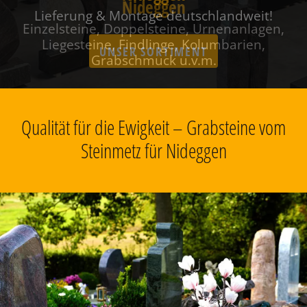
Nideggen
Einzelsteine, Doppelsteine, Urnenanlagen,
Liegesteine, Findlinge, Kolumbarien,
Grabschmuck u.v.m.
Qualität für die Ewigkeit – Grabsteine vom
Steinmetz für Nideggen