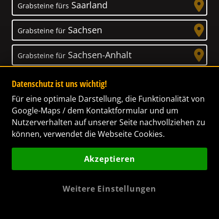
Saarland
Grabsteine fürs
Sachsen
Grabsteine für
Sachsen-Anhalt
Grabsteine für
Schleswig-Holstein
Grabsteine für
Datenschutz ist uns wichtig!
Für eine optimale Darstellung, die Funktionalität von
Thüringen
Grabsteine für
Google-Maps / dem Kontaktformular und um
Nutzerverhalten auf unserer Seite nachvollziehen zu
können, verwendet die Webseite Cookies.
Akzeptieren
Unser Anspruch
Das Leben ist ein Geschenk! – Nun haben wir
Weitere Einstellungen
es uns zur Aufgabe gemacht, Ihnen dabei zu
helfen, Ihren Verstorbenen ein letztes,