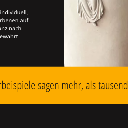
individuell,
orbenen auf
anz nach
bewahrt
beispiele sagen mehr, als tausen