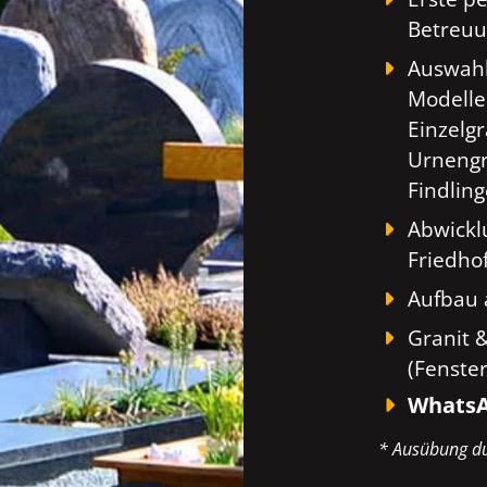
Betreuu
Auswahl
Modelle
Einzelg
Urnengr
Findlin
Abwickl
Friedho
Aufbau 
Granit 
(Fenste
WhatsA
* Ausübung du