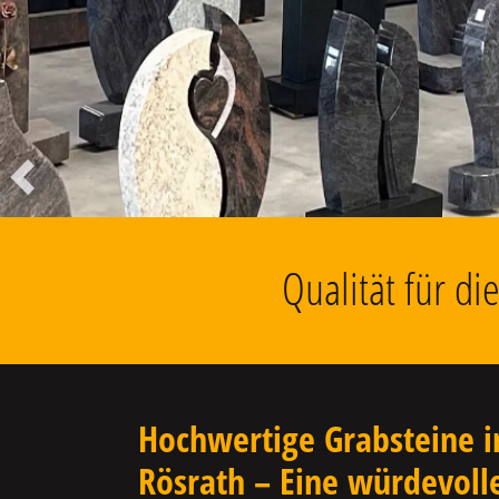
Liegesteine, Findlinge, Kolumbarien
u.v.m.
Vorheriger
Qualität für d
Hochwertige Grabsteine i
Rösrath – Eine würdevoll