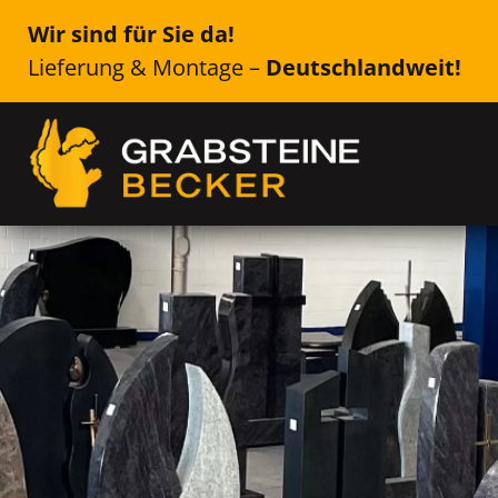
Wir sind für Sie da!
Lieferung & Montage –
Deutschlandweit!
Genau das Richtige für Ih
Rösrath
Einzelsteine, Doppelsteine, Urne