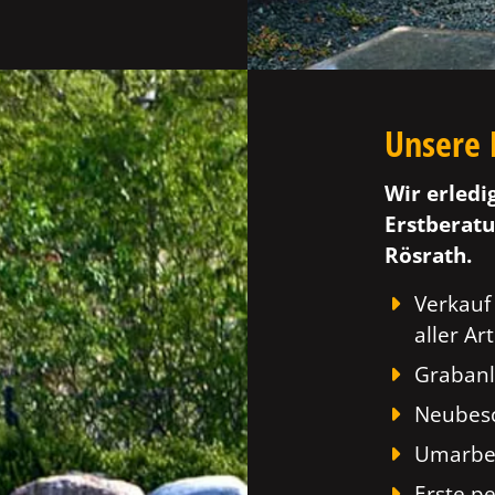
Unsere 
Wir erledi
Erstberatu
Rösrath.
Verkauf
aller Art
Grabanl
Neubesc
Umarbei
Erste p