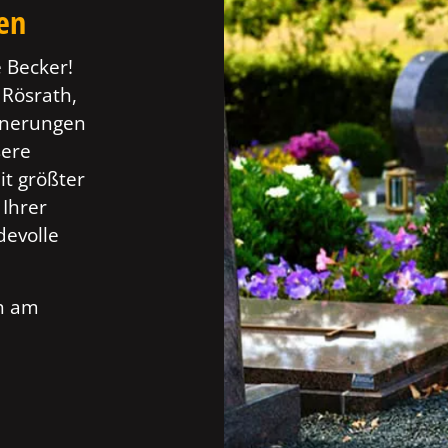
ten
 Becker!
 Rösrath,
innerungen
sere
t größter
 Ihrer
devolle
ch am