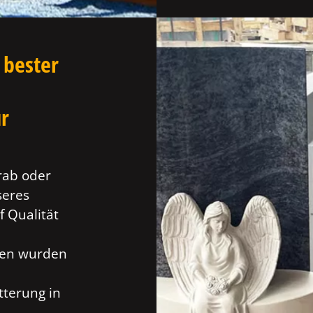
 bester
ür
rab oder
seres
f Qualität
ien wurden
tterung in