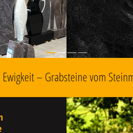
, Grabschmuck
ie Ewigkeit – Grabsteine vom Steinm
n
e