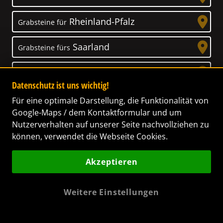
Rheinland-Pfalz
Grabsteine für
Saarland
Grabsteine fürs
Sachsen
Grabsteine für
Datenschutz ist uns wichtig!
Sachsen-Anhalt
Grabsteine für
Für eine optimale Darstellung, die Funktionalität von
Google-Maps / dem Kontaktformular und um
Schleswig-Holstein
Nutzerverhalten auf unserer Seite nachvollziehen zu
Grabsteine für
können, verwendet die Webseite Cookies.
Thüringen
Grabsteine für
Akzeptieren
Weitere Einstellungen
Unser Anspruch