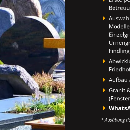
Betreuu
Auswahl
Modelle
Einzelg
Urnengr
Findlin
Abwickl
Friedho
Aufbau 
Granit 
(Fenste
WhatsA
* Ausübung du