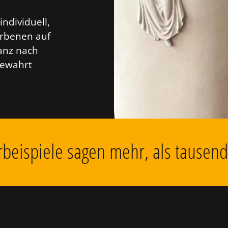
individuell,
orbenen auf
anz nach
bewahrt
beispiele sagen mehr, als tausen