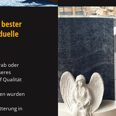
 bester
duelle
rab oder
seres
f Qualität
ien wurden
tterung in