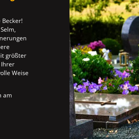
 Becker!
 Selm,
innerungen
sere
t größter
 Ihrer
olle Weise
ch am