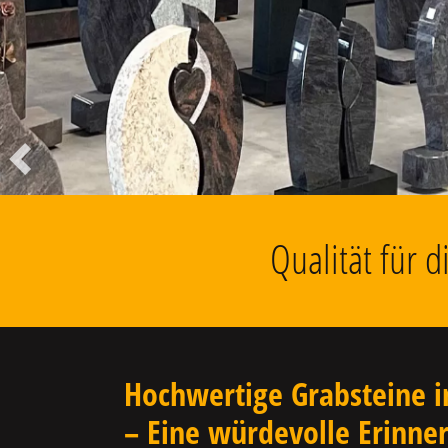
Liegesteine, Findlinge, Kolumbarien
u.v.m.
Vorheriger
Qualität für 
Hochwertige Grabsteine i
– Eine würdevolle Erinne