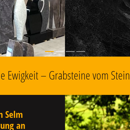
, Grabschmuck
die Ewigkeit – Grabsteine vom Stei
n Selm
rung an