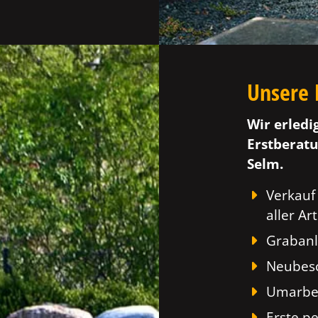
Unsere 
Wir erledi
Erstberatu
Selm.
Verkauf
aller Art
Grabanl
Neubesc
Umarbei
Erste p