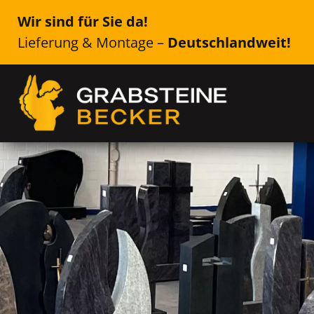
Wir sind für Sie da!
Lieferung & Montage –
Deutschlandweit!
Genau das Richtige für Ih
Selm
Einzelsteine, Doppelsteine, Urne