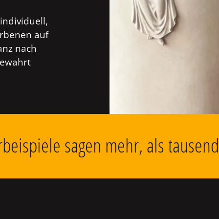
individuell,
orbenen auf
anz nach
bewahrt
beispiele sagen mehr, als tausen