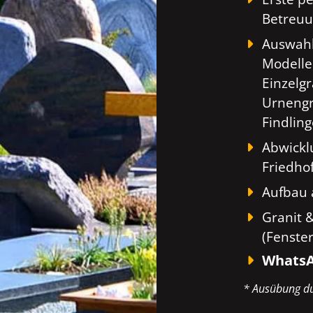
Betreuu
Auswahl
Modelle
Einzelg
Urnengr
Findlin
Abwickl
Friedho
Aufbau 
Granit 
(Fenste
WhatsA
* Ausübung du