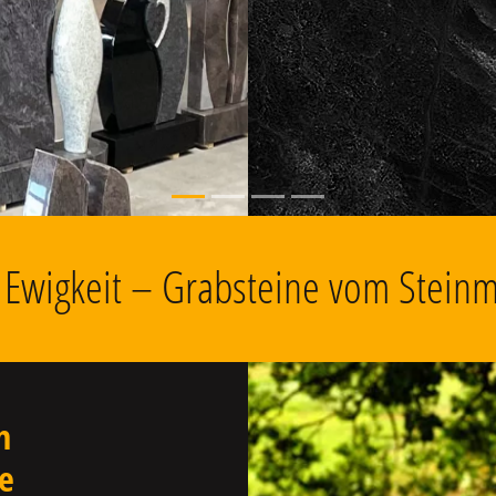
, Grabschmuck
e Ewigkeit – Grabsteine vom Steinm
n
le