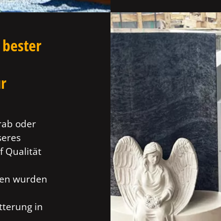
 bester
ür
rab oder
seres
f Qualität
ien wurden
tterung in