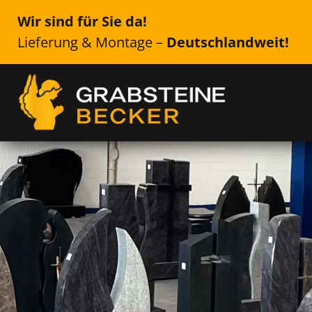
Wir sind für Sie da!
Lieferung & Montage –
Deutschlandweit!
Genau das Richtige für Ih
Straelen
Einzelsteine, Doppelsteine, Urne