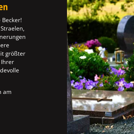
ten
 Becker!
 Straelen,
innerungen
sere
t größter
 Ihrer
devolle
ch am