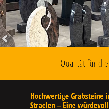
Liegesteine, Findlinge, Kolumbarien
u.v.m.
Vorheriger
Qualität für di
Hochwertige Grabsteine i
Straelen – Eine würdevol