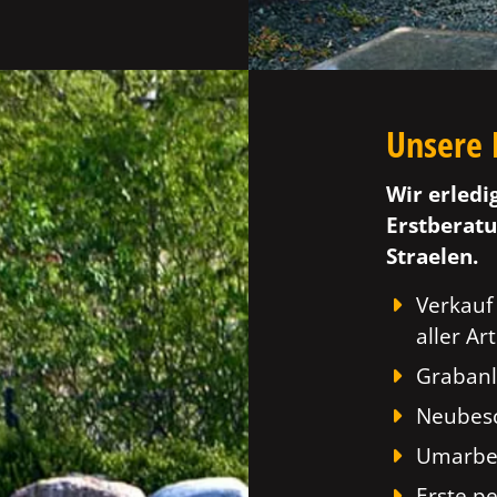
Unsere 
Wir erledi
Erstberatu
Straelen.
Verkauf
aller Art
Grabanl
Neubesc
Umarbei
Erste p