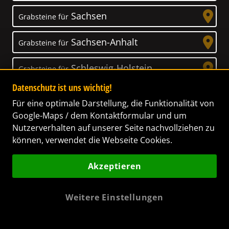
Sachsen
Grabsteine für
Sachsen-Anhalt
Grabsteine für
Schleswig-Holstein
Grabsteine für
Datenschutz ist uns wichtig!
Thüringen
Grabsteine für
Für eine optimale Darstellung, die Funktionalität von
Google-Maps / dem Kontaktformular und um
Nutzerverhalten auf unserer Seite nachvollziehen zu
können, verwendet die Webseite Cookies.
Unser Anspruch
Akzeptieren
Das Leben ist ein Geschenk! – Nun haben wir
es uns zur Aufgabe gemacht, Ihnen dabei zu
Weitere Einstellungen
helfen, Ihren Verstorbenen ein letztes,
wunderschönes Geschenk zu machen. Wir