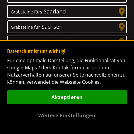
Saarland
Grabsteine fürs
Sachsen
Grabsteine für
Sachsen-Anhalt
Grabsteine für
Datenschutz ist uns wichtig!
Schleswig-Holstein
Grabsteine für
Für eine optimale Darstellung, die Funktionalität von
Google-Maps / dem Kontaktformular und um
Thüringen
Grabsteine für
Nutzerverhalten auf unserer Seite nachvollziehen zu
können, verwendet die Webseite Cookies.
Akzeptieren
Unser Anspruch
Weitere Einstellungen
Das Leben ist ein Geschenk! – Nun haben wir
es uns zur Aufgabe gemacht, Ihnen dabei zu