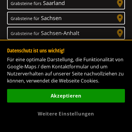
Saarland
Grabsteine fürs
Sachsen
Grabsteine für
Sachsen-Anhalt
Grabsteine für
Schleswig-Holstein
Grabsteine für
Datenschutz ist uns wichtig!
Für eine optimale Darstellung, die Funktionalität von
Thüringen
Grabsteine für
Google-Maps / dem Kontaktformular und um
Nutzerverhalten auf unserer Seite nachvollziehen zu
können, verwendet die Webseite Cookies.
Akzeptieren
Unser Anspruch
Das Leben ist ein Geschenk! – Nun haben wir
Weitere Einstellungen
es uns zur Aufgabe gemacht, Ihnen dabei zu
helfen, Ihren Verstorbenen ein letztes,