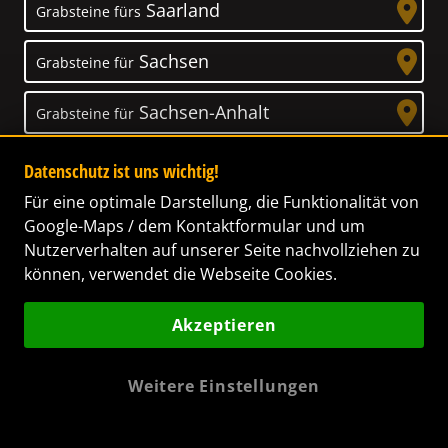
Saarland
Grabsteine fürs
Sachsen
Grabsteine für
Sachsen-Anhalt
Grabsteine für
Schleswig-Holstein
Grabsteine für
Datenschutz ist uns wichtig!
Für eine optimale Darstellung, die Funktionalität von
Thüringen
Grabsteine für
Google-Maps / dem Kontaktformular und um
Nutzerverhalten auf unserer Seite nachvollziehen zu
können, verwendet die Webseite Cookies.
Akzeptieren
Unser Anspruch
Das Leben ist ein Geschenk! – Nun haben wir
Weitere Einstellungen
es uns zur Aufgabe gemacht, Ihnen dabei zu
helfen, Ihren Verstorbenen ein letztes,