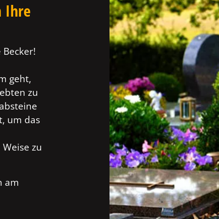
 Ihre
 Becker!
m geht,
iebten zu
absteine
gt, um das
e Weise zu
ch am