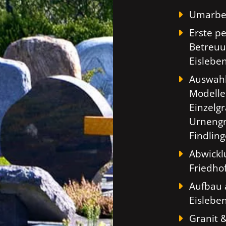
Umarbei
Erste p
Betreuu
Eislebe
Auswahl
Modelle
Einzelg
Urnengr
Findlin
Abwickl
Friedho
Aufbau 
Eislebe
Granit 