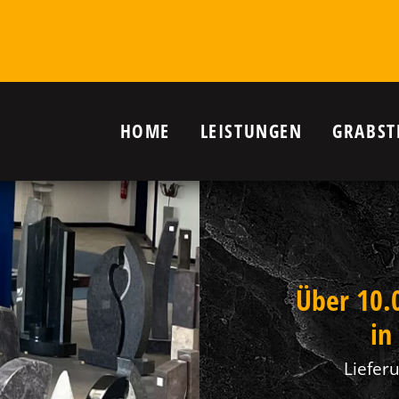
HOME
LEISTUNGEN
GRABST
r Grab in
en
nanlagen,