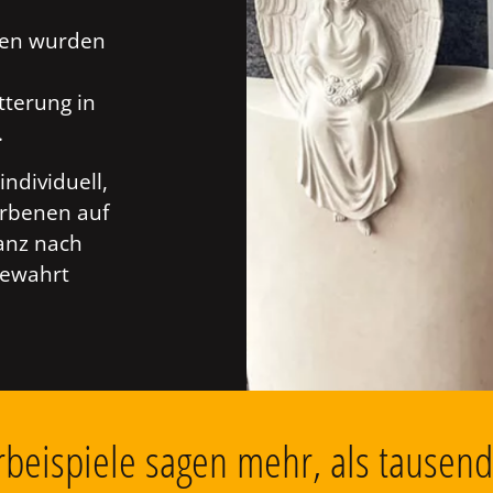
ien wurden
tterung in
.
individuell,
orbenen auf
anz nach
bewahrt
beispiele sagen mehr, als tausen