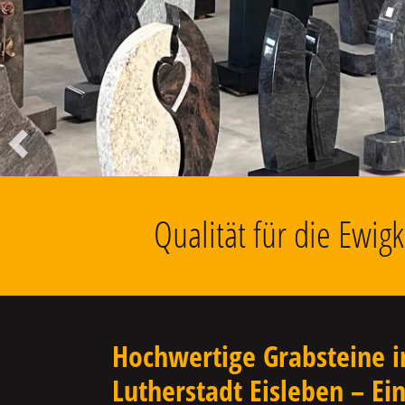
Liegesteine, Findlinge, Kolumbarien
u.v.m.
Vorheriger
Qualität für die Ewig
Hochwertige Grabsteine i
Lutherstadt Eisleben – Ei