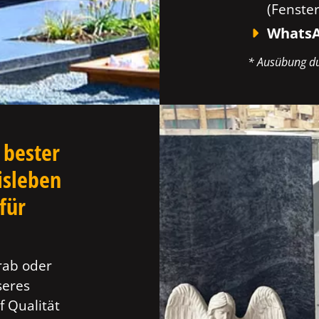
(Fenste
WhatsA
* Ausübung du
 bester
isleben
für
rab oder
seres
f Qualität