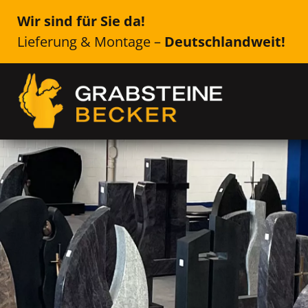
Wir sind für Sie da!
Lieferung & Montage –
Deutschlandweit!
Genau das Richtige für Ih
Lutherstadt Eisleb
Einzelsteine, Doppelsteine, Urne