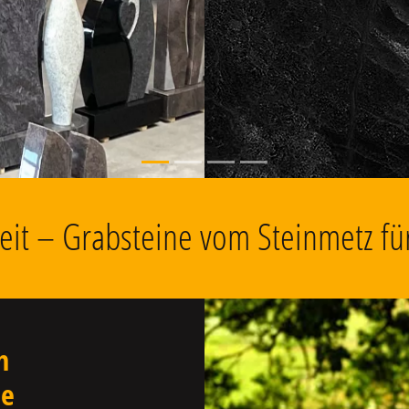
, Grabschmuck
keit – Grabsteine vom Steinmetz fü
n
ne