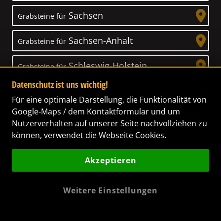
Sachsen
Grabsteine für
Sachsen-Anhalt
Grabsteine für
Schleswig-Holstein
Grabsteine für
Datenschutz ist uns wichtig!
Thüringen
Grabsteine für
Für eine optimale Darstellung, die Funktionalität von
Google-Maps / dem Kontaktformular und um
Nutzerverhalten auf unserer Seite nachvollziehen zu
können, verwendet die Webseite Cookies.
Unser Anspruch
Akzeptieren
Das Leben ist ein Geschenk! – Nun haben wir
es uns zur Aufgabe gemacht, Ihnen dabei zu
Weitere Einstellungen
helfen, Ihren Verstorbenen ein letztes,
wunderschönes Geschenk zu machen. Wir