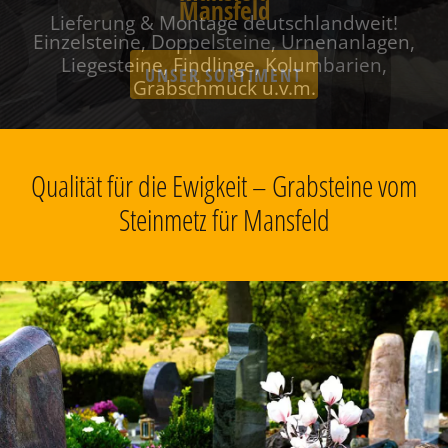
Mansfeld
Einzelsteine, Doppelsteine, Urnenanlagen,
Liegesteine, Findlinge, Kolumbarien,
Grabschmuck u.v.m.
Qualität für die Ewigkeit – Grabsteine vom
Steinmetz für Mansfeld