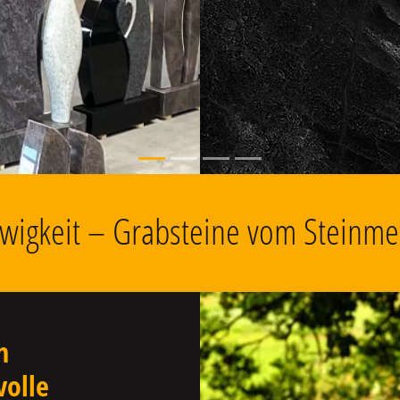
, Grabschmuck
 Ewigkeit – Grabsteine vom Steinme
n
volle