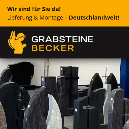
Wir sind für Sie da!
Lieferung & Montage –
Deutschlandweit!
Genau das Richtige für Ih
Ahrensburg
Einzelsteine, Doppelsteine, Urne