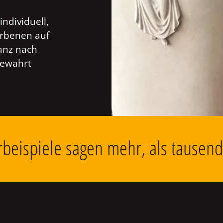
individuell,
orbenen auf
anz nach
bewahrt
beispiele sagen mehr, als tausen