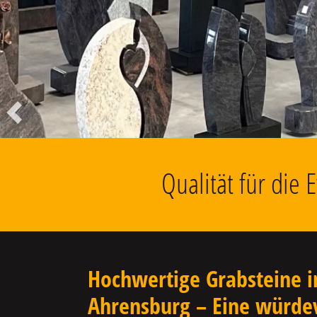
Liegesteine, Findlinge, Kolumbarien
u.v.m.
Vorheriger
Qualität für die
Hochwertige Grabsteine i
Ahrensburg – Eine würde