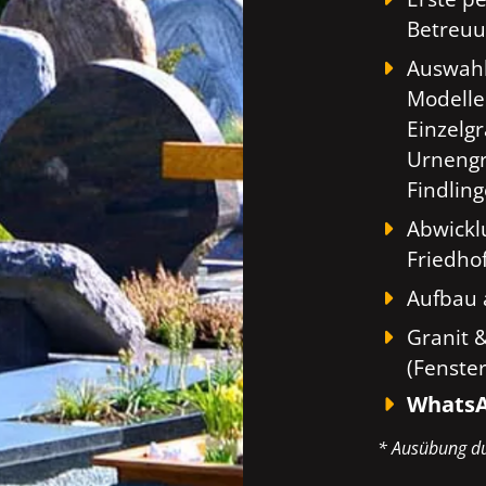
Betreuu
Auswahl
Modelle
Einzelg
Urnengr
Findlin
Abwickl
Friedho
Aufbau 
Granit 
(Fenste
WhatsA
* Ausübung du