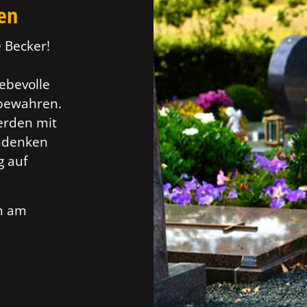
ten
 Becker!
ebevolle
 bewahren.
erden mit
Andenken
g auf
ch am