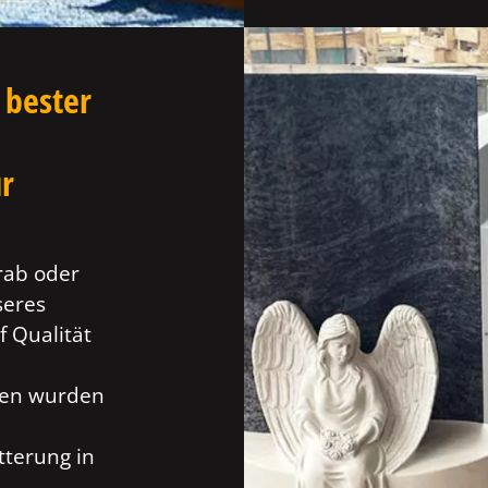
 bester
ür
rab oder
seres
f Qualität
ien wurden
tterung in