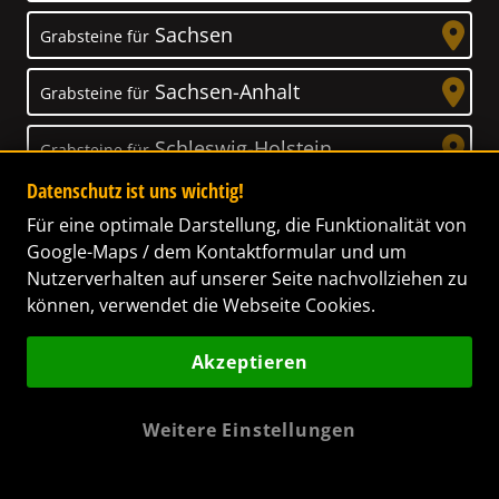
Sachsen
Grabsteine für
Sachsen-Anhalt
Grabsteine für
Schleswig-Holstein
Grabsteine für
Datenschutz ist uns wichtig!
Thüringen
Grabsteine für
Für eine optimale Darstellung, die Funktionalität von
Google-Maps / dem Kontaktformular und um
Nutzerverhalten auf unserer Seite nachvollziehen zu
können, verwendet die Webseite Cookies.
Unser Anspruch
Akzeptieren
Das Leben ist ein Geschenk! – Nun haben wir
es uns zur Aufgabe gemacht, Ihnen dabei zu
Weitere Einstellungen
helfen, Ihren Verstorbenen ein letztes,
wunderschönes Geschenk zu machen. Wir