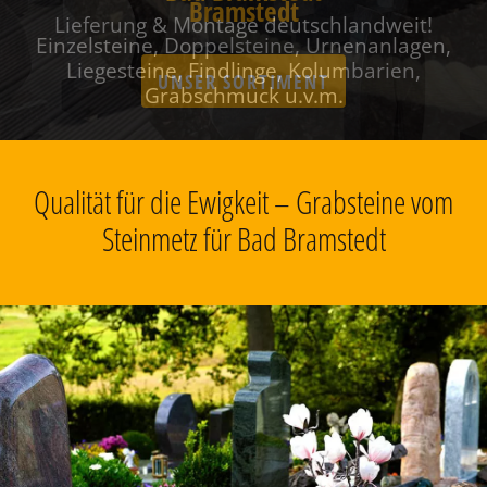
Bramstedt
Einzelsteine, Doppelsteine, Urnenanlagen,
Liegesteine, Findlinge, Kolumbarien,
Grabschmuck u.v.m.
Qualität für die Ewigkeit – Grabsteine vom
Steinmetz für Bad Bramstedt