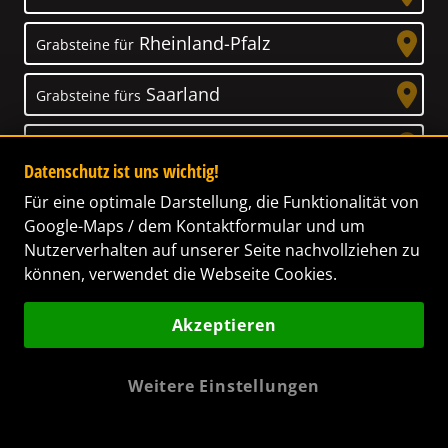
Rheinland-Pfalz
Grabsteine für
Saarland
Grabsteine fürs
Sachsen
Grabsteine für
Datenschutz ist uns wichtig!
Sachsen-Anhalt
Grabsteine für
Für eine optimale Darstellung, die Funktionalität von
Google-Maps / dem Kontaktformular und um
Schleswig-Holstein
Nutzerverhalten auf unserer Seite nachvollziehen zu
Grabsteine für
können, verwendet die Webseite Cookies.
Thüringen
Grabsteine für
Akzeptieren
Weitere Einstellungen
Unser Anspruch