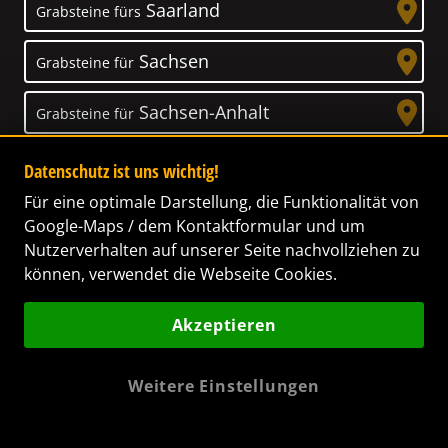
Saarland
Grabsteine fürs
Sachsen
Grabsteine für
Sachsen-Anhalt
Grabsteine für
Schleswig-Holstein
Grabsteine für
Datenschutz ist uns wichtig!
Für eine optimale Darstellung, die Funktionalität von
Thüringen
Grabsteine für
Google-Maps / dem Kontaktformular und um
Nutzerverhalten auf unserer Seite nachvollziehen zu
können, verwendet die Webseite Cookies.
Akzeptieren
Unser Anspruch
Das Leben ist ein Geschenk! – Nun haben wir
Weitere Einstellungen
es uns zur Aufgabe gemacht, Ihnen dabei zu
helfen, Ihren Verstorbenen ein letztes,